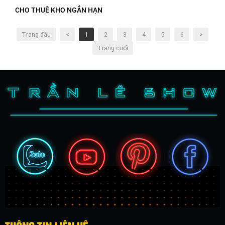
CHO THUÊ KHO NGẮN HẠN
Trang đầu
<
1
2
3
4
5
6
>
Trang cuối