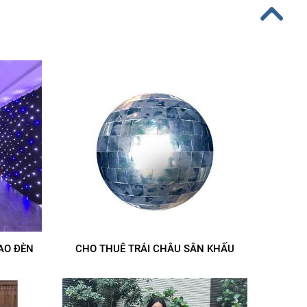
AO ĐÈN
CHO THUÊ TRÁI CHÂU SÂN KHẤU