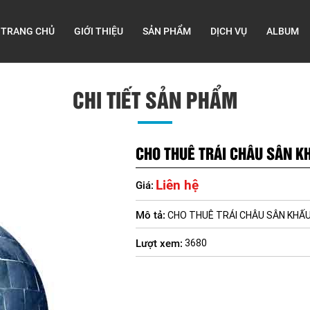
TRANG CHỦ
GIỚI THIỆU
SẢN PHẨM
DỊCH VỤ
ALBUM
CHI TIẾT SẢN PHẨM
CHO THUÊ TRÁI CHÂU SÂN K
Liên hệ
Giá:
Mô tả:
CHO THUÊ TRÁI CHÂU SÂN KHẤ
Lượt xem:
3680