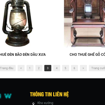
HUÊ ĐÈN BÃO ĐÈN DẦU XƯA
CHO THUÊ GHẾ GỖ C
Trang đầu
<
1
2
3
4
5
6
>
Trang cuố
THÔNG TIN LIÊN HỆ
Kho xưởng: