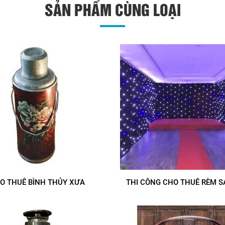
SẢN PHẨM CÙNG LOẠI
O THUÊ BÌNH THỦY XƯA
THI CÔNG CHO THUÊ RÈM S