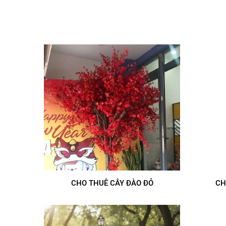
CHO THUÊ CÂY ĐÀO ĐỎ
CH