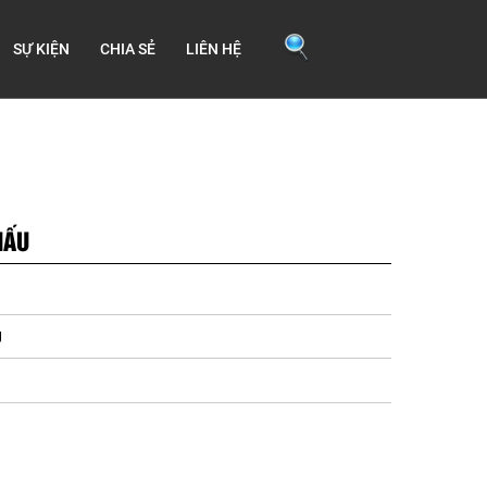
SỰ KIỆN
CHIA SẺ
LIÊN HỆ
HẤU
U