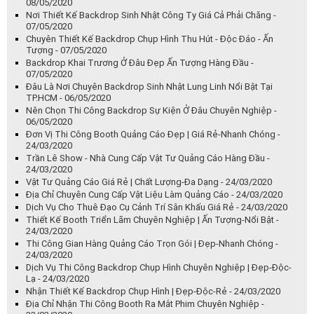
08/05/2020
Nơi Thiết Kế Backdrop Sinh Nhật Công Ty Giá Cả Phải Chăng -
07/05/2020
Chuyên Thiết Kế Backdrop Chụp Hình Thu Hút - Độc Đáo - Ấn
Tượng - 07/05/2020
Backdrop Khai Trương Ở Đâu Đẹp Ấn Tượng Hàng Đầu -
07/05/2020
Đâu Là Nơi Chuyên Backdrop Sinh Nhật Lung Linh Nổi Bật Tại
TP.HCM - 06/05/2020
Nên Chọn Thi Công Backdrop Sự Kiện Ở Đâu Chuyên Nghiệp -
06/05/2020
Đơn Vị Thi Công Booth Quảng Cáo Đẹp | Giá Rẻ-Nhanh Chóng -
24/03/2020
Trần Lê Show - Nhà Cung Cấp Vật Tư Quảng Cáo Hàng Đầu -
24/03/2020
Vật Tư Quảng Cáo Giá Rẻ | Chất Lượng-Đa Dạng - 24/03/2020
Địa Chỉ Chuyên Cung Cấp Vật Liệu Làm Quảng Cáo - 24/03/2020
Dịch Vụ Cho Thuê Đạo Cụ Cảnh Trí Sân Khấu Giá Rẻ - 24/03/2020
Thiết Kế Booth Triển Lãm Chuyên Nghiệp | Ấn Tượng-Nổi Bật -
24/03/2020
Thi Công Gian Hàng Quảng Cáo Trọn Gói | Đẹp-Nhanh Chóng -
24/03/2020
Dịch Vụ Thi Công Backdrop Chụp Hình Chuyên Nghiệp | Đẹp-Độc-
Lạ - 24/03/2020
Nhận Thiết Kế Backdrop Chụp Hình | Đẹp-Độc-Rẻ - 24/03/2020
Địa Chỉ Nhận Thi Công Booth Ra Mắt Phim Chuyên Nghiệp -