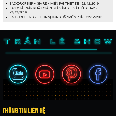
BACKDROP ĐẸP – GIÁ RẺ – MIỄN PHÍ THIẾT KẾ - 22/12/2019
SẢN XUẤT SÂN KHẤU GIÁ RẺ MÀ VẪN ĐẸP VÀ HIỆU QUẢ? -
22/12/2019
BACKDROP LÀ GÌ? – ĐƠN VỊ CUNG CẤP MIỄN PHÍ? - 22/12/2019
THÔNG TIN LIÊN HỆ