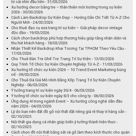
từ cái nhìn đầu tiên - 31/03/2026
Xu hướng decor bằng tre – thân thiện môi trường trong sự kiện
2026 - 30/03/2026
Cách Làm Backdrop Sự Kiện Đẹp – Hướng Dẫn Chi Tiết Từ A-Z Cho
Người Mới - 24/03/2026
Cho thuê đạo cụ xưa trang trí sự kiện – Giải pháp decor vintage
độc đáo - 19/03/2026
Cách chọn backdrop phù hợp thương hiệu giúp tăng nhận diện và
thu hút khách hàng - 18/03/2026
Nhận Thiết Kế Backdrop Khai Trương Tại TPHCM Theo Yêu Cầu -
17/03/2026
Cho Thuê Bàn Tre Ghế Tre Trang Trí Sự Kiện - 13/03/2026
Quy Trình Tổ Chức Sự Kiện Chuyên Nghiệp Từ A-Z - 11/03/2026
Xu hướng tổ chức sự kiện 2026 – 10 Trend Event Marketing bùng
nổ - 09/03/2026
Cho Thuê Đá Giả Mô Hình Bằng Xốp Trang Trí Sự Kiện Chuyên
Nghiệp - 06/03/2026
Ý tưởng trang trí sự kiện ngày 30/4 - 06/03/2026
Ý tưởng tổ chức sự kiện ngày 8/3 cho công ty - 06/03/2026
Ứng dụng AI trong ngành Event – Xu hướng công nghệ dẫn đầu
năm 2026 - 04/03/2026
Lý do bạn nên đặt đồ gỗ nội thất đặt riêng giá rẻ thay vì hàng sẵn -
02/10/2025
Nội thất gia dụng cá nhân giúp biến ý tưởng thành hiện thực -
02/10/2025
Cách chọn đồ nội thất bằng sắt và gỗ làm theo kích thước cho quán