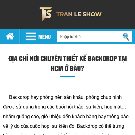
MENU
ĐỊA CHỈ NƠI CHUYÊN THIẾT KẾ BACKDROP TẠI
HCM Ở ĐÂU?
nơi chuyên thiết kế backdrop tại hcm
Backdrop hay phông nền sân khấu, phông chụp hình
được sử dụng trong các buổi hội thảo, sự kiện, họp mặt…
nhằm quảng cáo, giới thiệu đến khách hàng hay thông báo
về lý do của cuộc họp, sự kiện đó. Backdrop có thể trưng