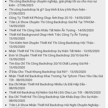
Thi công Backdrop chuyên nghiệp, giải pháp tối ưu cho mọi sự
kiện - 27/06/2025
Thi công backdrop là gì? Quy trình & lưu ý khi thực hiện -
27/06/2025
Công Ty Thiết Kế Phông Chụp Ảnh Đẹp 20.10 - 14/05/2020
Trần Lê Show Chuyên Thi Công Backdrop Giá Rẻ Tại TPHCM -
14/05/2020
Thiết Kế Thi Công Sân Khấu Tất Niên Ấn Tượng - 14/05/2020
Thiết Kế Background Chụp Hình Tiệc Công Ty Ấn Tượng -
13/05/2020
Tìm Kiếm Nơi Chuyên Thiết Kế Thi Công Backdrop Hội Thảo -
13/05/2020
Nhận Thiết Kế Thi Công Backdrop Sự Kiện Tất Niên - 13/05/2020
Đơn Vị Chuyên Thiết Kế Thi Công Backdrop 20/10 Giá Rẻ -
13/05/2020
Tìm Địa Chỉ Thi Công Backdrop 20/10 Chất Lượng Giá Rẻ -
13/05/2020
Ở Đâu Cho Thuê Khung Backdrop Giá Rẻ? - 13/05/2020
Nhận Thiết Kế Backdrop Khai Trương Tại Tphcm Theo Yêu Cầu Giá
Tốt - 08/05/2020
Địa Chỉ Nhận Thiết Kế Backdrop Nhiều Ưu Đãi Hấp Dẫn -
08/05/2020
Thiết Kế Backdrop Kỷ Niệm Giá Rẻ | Độ Chịu Lực Tốt - 08/05/2020
Địa Chỉ Thiết Kế Thi Công Backdrop Sân Khấu Đẹp Cho Sự Kiện -
08/05/2020
Trần Lê Show Nhận Thiết Kế Backdrop Hội Nghị Chuyên Nghiệp -