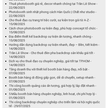
Thuê photobooth giá rẻ, decor nhanh chóng tại Trần Lê Show -
22/08/2025
Photobooth sinh nhật phong cách Hàn Quốc | Chất như studio -
22/08/2025
Cho thuê đạo cụ trang trí tiệc cưới, sự kiện trọn gói từ A-Z -
15/08/2025
Cách chọn photobooth sự kiện đẹp, phù hợp concept tổ chức -
15/08/2025
Địa điểm thiết kế backdrop sự kiện ấn tượng, nhanh chóng -
15/08/2025
Hướng dẫn dựng backdrop sự kiện nhanh, đẹp – Bền, tiết kiệm -
14/08/2025
Trần Lê Show - Cho thuê đèn pha backdrop sân khấu giá tốt -
14/08/2025
Dịch vụ cho thuê đạo cụ chuyên nghiệp, giá tốt tại TP.HCM -
14/08/2025
Tăng doanh thu với thiết kế booth bán hàng đẹp, nổi bật -
07/08/2025
Booth bán hàng di động gấp gọn, dễ di chuyển, setup nhanh -
07/08/2025
Thi công booth quảng cáo ấn tượng, giá hợp lý, lắp đặt nhanh -
01/08/2025
5 Mẫu booth bán hàng chuyên nghiệp, linh hoạt, chi phí hợp lý -
01/08/2025
Thi công backdrop chuyên nghiệp cho triển lãm và hội nghị quốc
tế - 29/07/2025