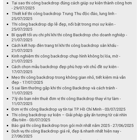
Tại sao thi công backdrop đúng cách giúp sự kiện thành công hơn
- 29/07/2025
Thiết kế thi công backdrop Trung Thu độc đáo, lung linh -
25/07/2025
Thi công backdrop dịp lễ đẹp, nổi bật trong mọi sự kiện -
25/07/2025
Bí quyết tối ưu chi phí khi thi công Backdrop cho doanh nghiệp -
21/07/2025
Cách kết hợp đèn trang trí khi thi công backdrop sân khấu -
21/07/2025
Kinh nghiệm thi công backdrop chụp hình không bị lóa, mờ -
21/07/2025
Cách chọn mẫu backdrop đẹp phù hợp với chủ đề sự kiện -
17/07/2025
Mẹo thi công backdrop trong không gian nhỏ, tiết kiệm mà vẫn
đẹp - 17/07/2025
5 sai lầm thường gặp khi thi công Backdrop và cách tránh -
11/07/2025
7 lý do bạn nên thuê đơn vị thi công Backdrop thay vì tự làm -
11/07/2025
Đơn vị thi công Backdrop uy tín tại TP. Hồ Chí Minh - 03/07/2025
Thi công backdrop sự kiện – Giải pháp gây ấn tượng từ cái nhìn
đầu tiên - 03/07/2025
Báo giá thi công Backdrop trọn gói mới nhất năm 2025 - 27/06/2025
Dịch vụ thi công Backdrop giá rẻ, đẹp & nhanh nhất hiện nay -
27/06/2025