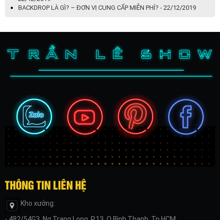
BACKDROP LÀ GÌ? – ĐƠN VỊ CUNG CẤP MIỄN PHÍ? - 22/12/2019
THÔNG TIN LIÊN HỆ
Kho xưởng:
- 482/54G3, Nơ Trang Long, P.13, Q.Bình Thạnh, Tp.HCM