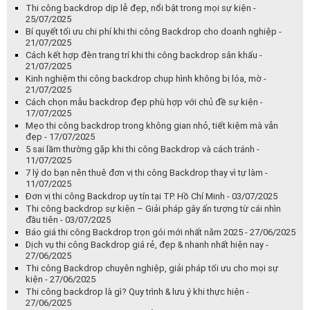
Thi công backdrop dịp lễ đẹp, nổi bật trong mọi sự kiện -
25/07/2025
Bí quyết tối ưu chi phí khi thi công Backdrop cho doanh nghiệp -
21/07/2025
Cách kết hợp đèn trang trí khi thi công backdrop sân khấu -
21/07/2025
Kinh nghiệm thi công backdrop chụp hình không bị lóa, mờ -
21/07/2025
Cách chọn mẫu backdrop đẹp phù hợp với chủ đề sự kiện -
17/07/2025
Mẹo thi công backdrop trong không gian nhỏ, tiết kiệm mà vẫn
đẹp - 17/07/2025
5 sai lầm thường gặp khi thi công Backdrop và cách tránh -
11/07/2025
7 lý do bạn nên thuê đơn vị thi công Backdrop thay vì tự làm -
11/07/2025
Đơn vị thi công Backdrop uy tín tại TP. Hồ Chí Minh - 03/07/2025
Thi công backdrop sự kiện – Giải pháp gây ấn tượng từ cái nhìn
đầu tiên - 03/07/2025
Báo giá thi công Backdrop trọn gói mới nhất năm 2025 - 27/06/2025
Dịch vụ thi công Backdrop giá rẻ, đẹp & nhanh nhất hiện nay -
27/06/2025
Thi công Backdrop chuyên nghiệp, giải pháp tối ưu cho mọi sự
kiện - 27/06/2025
Thi công backdrop là gì? Quy trình & lưu ý khi thực hiện -
27/06/2025