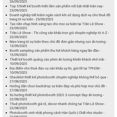
26/09/2025
Top 5 thiết kế booth triển lãm sản phẩm nổi bật nhất hiện nay -
25/09/2025
Doanh nghiệp tiết kiệm ngân sách khi sử dụng dịch vụ cho thuê đồ
trang trí sự kiện - 25/09/2025
Tạo nền chụp hình sáng tạo cho mọi sự kiện tại Trần Lê Show -
23/09/2025
Trần Lê Show - Thi công sân khấu trọn gói chuyên nghiệp từ A-Z -
23/09/2025
Mẹo trang trí sự kiện theo chủ đề đơn giản nhưng cực ấn tượng -
13/09/2025
Booth sampling sản phẩm thu hút khách hàng ngay lần đầu -
13/09/2025
Thiết kế booth quảng cáo phim ấn tượng khiến khách nhớ mãi -
10/09/2025
Địa điểm cho thuê đạo cụ sân khấu uy tín, giá tốt tại TPHCM -
10/09/2025
Checklist thiết kế photobooth chuyên nghiệp không thể bỏ qua -
27/08/2025
Hướng dẫn chọn backdrop sự kiện đẹp và phù hợp mọi chủ đề -
27/08/2025
Xu hướng thiết kế photobooth 2025: 3 concept đẹp ấn tượng -
22/08/2025
Thuê photobooth giá rẻ, decor nhanh chóng tại Trần Lê Show -
22/08/2025
Photobooth sinh nhật phong cách Hàn Quốc | Chất như studio -
22/08/2025