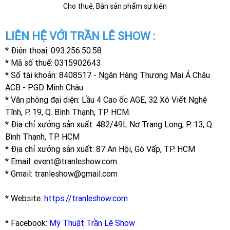
Cho thuê, Bán sản phẩm sự kiện
LIÊN HỆ VỚI TRẦN LÊ SHOW :
* Điện thoại: 093.256.50.58
* Mã số thuế: 0315902643
* Số tài khoản: 8408517 - Ngân Hàng Thương Mại Á Châu
ACB - PGD Minh Châu
* Văn phòng đại diện: Lầu 4 Cao ốc AGE, 32 Xô Viết Nghệ
Tĩnh, P. 19, Q. Bình Thạnh, TP. HCM.
* Địa chỉ xưởng sản xuất: 482/49L Nơ Trang Long, P. 13, Q.
Bình Thạnh, TP. HCM
* Địa chỉ xưởng sản xuất: 87 An Hội, Gò Vấp, TP. HCM
* Email: event@tranleshow.com
* Gmail: tranleshow@gmail.com
* Website:
https://tranleshow.com
* Facebook:
Mỹ Thuật Trần Lê Show