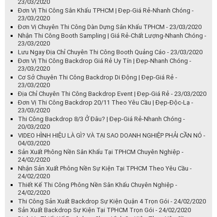
23/03/2020
Đơn Vị Thi Công Sân Khấu TPHCM | Đẹp-Giá Rẻ-Nhanh Chóng -
23/03/2020
Đơn Vị Chuyên Thi Công Dàn Dựng Sân Khấu TPHCM - 23/03/2020
Nhận Thi Công Booth Sampling | Giá Rẻ-Chất Lượng-Nhanh Chóng -
23/03/2020
Lưu Ngay Địa Chỉ Chuyên Thi Công Booth Quảng Cáo - 23/03/2020
Đơn Vị Thi Công Backdrop Giá Rẻ Uy Tín | Đẹp-Nhanh Chóng -
23/03/2020
Cơ Sở Chuyên Thi Công Backdrop Di Động | Đẹp-Giá Rẻ -
23/03/2020
Địa Chỉ Chuyên Thi Công Backdrop Event | Đẹp-Giá Rẻ - 23/03/2020
Đơn Vị Thi Công Backdrop 20/11 Theo Yêu Cầu | Đẹp-Độc-Lạ -
23/03/2020
Thi Công Backdrop 8/3 Ở Đâu? | Đẹp-Giá Rẻ-Nhanh Chóng -
20/03/2020
VIDEO HÌNH HIỆU LÀ GÌ? VÀ TẠI SAO DOANH NGHIỆP PHẢI CẦN NÓ -
04/03/2020
Sản Xuất Phông Nền Sân Khấu Tại TPHCM Chuyên Nghiệp -
24/02/2020
Nhận Sản Xuất Phông Nền Sự Kiện Tại TPHCM Theo Yêu Cầu -
24/02/2020
Thiết Kế Thi Công Phông Nền Sân Khấu Chuyên Nghiệp -
24/02/2020
Thi Công Sản Xuất Backdrop Sự Kiện Quận 4 Trọn Gói - 24/02/2020
Sản Xuất Backdrop Sự Kiện Tại TPHCM Trọn Gói - 24/02/2020