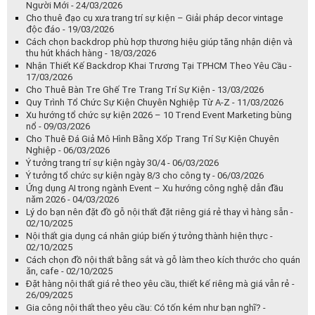
Người Mới - 24/03/2026
Cho thuê đạo cụ xưa trang trí sự kiện – Giải pháp decor vintage
độc đáo - 19/03/2026
Cách chọn backdrop phù hợp thương hiệu giúp tăng nhận diện và
thu hút khách hàng - 18/03/2026
Nhận Thiết Kế Backdrop Khai Trương Tại TPHCM Theo Yêu Cầu -
17/03/2026
Cho Thuê Bàn Tre Ghế Tre Trang Trí Sự Kiện - 13/03/2026
Quy Trình Tổ Chức Sự Kiện Chuyên Nghiệp Từ A-Z - 11/03/2026
Xu hướng tổ chức sự kiện 2026 – 10 Trend Event Marketing bùng
nổ - 09/03/2026
Cho Thuê Đá Giả Mô Hình Bằng Xốp Trang Trí Sự Kiện Chuyên
Nghiệp - 06/03/2026
Ý tưởng trang trí sự kiện ngày 30/4 - 06/03/2026
Ý tưởng tổ chức sự kiện ngày 8/3 cho công ty - 06/03/2026
Ứng dụng AI trong ngành Event – Xu hướng công nghệ dẫn đầu
năm 2026 - 04/03/2026
Lý do bạn nên đặt đồ gỗ nội thất đặt riêng giá rẻ thay vì hàng sẵn -
02/10/2025
Nội thất gia dụng cá nhân giúp biến ý tưởng thành hiện thực -
02/10/2025
Cách chọn đồ nội thất bằng sắt và gỗ làm theo kích thước cho quán
ăn, cafe - 02/10/2025
Đặt hàng nội thất giá rẻ theo yêu cầu, thiết kế riêng mà giá vẫn rẻ -
26/09/2025
Gia công nội thất theo yêu cầu: Có tốn kém như bạn nghĩ? -