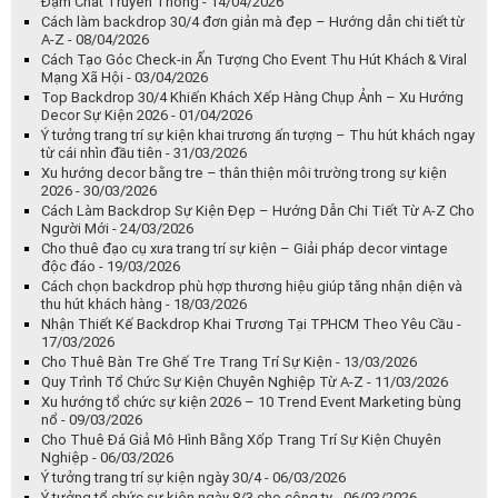
Đậm Chất Truyền Thống - 14/04/2026
Cách làm backdrop 30/4 đơn giản mà đẹp – Hướng dẫn chi tiết từ
A-Z - 08/04/2026
Cách Tạo Góc Check-in Ấn Tượng Cho Event Thu Hút Khách & Viral
Mạng Xã Hội - 03/04/2026
Top Backdrop 30/4 Khiến Khách Xếp Hàng Chụp Ảnh – Xu Hướng
Decor Sự Kiện 2026 - 01/04/2026
Ý tưởng trang trí sự kiện khai trương ấn tượng – Thu hút khách ngay
từ cái nhìn đầu tiên - 31/03/2026
Xu hướng decor bằng tre – thân thiện môi trường trong sự kiện
2026 - 30/03/2026
Cách Làm Backdrop Sự Kiện Đẹp – Hướng Dẫn Chi Tiết Từ A-Z Cho
Người Mới - 24/03/2026
Cho thuê đạo cụ xưa trang trí sự kiện – Giải pháp decor vintage
độc đáo - 19/03/2026
Cách chọn backdrop phù hợp thương hiệu giúp tăng nhận diện và
thu hút khách hàng - 18/03/2026
Nhận Thiết Kế Backdrop Khai Trương Tại TPHCM Theo Yêu Cầu -
17/03/2026
Cho Thuê Bàn Tre Ghế Tre Trang Trí Sự Kiện - 13/03/2026
Quy Trình Tổ Chức Sự Kiện Chuyên Nghiệp Từ A-Z - 11/03/2026
Xu hướng tổ chức sự kiện 2026 – 10 Trend Event Marketing bùng
nổ - 09/03/2026
Cho Thuê Đá Giả Mô Hình Bằng Xốp Trang Trí Sự Kiện Chuyên
Nghiệp - 06/03/2026
Ý tưởng trang trí sự kiện ngày 30/4 - 06/03/2026
Ý tưởng tổ chức sự kiện ngày 8/3 cho công ty - 06/03/2026