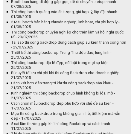
Booth bán hàng di động gấp gọn, dễ di chuyển, setup nhanh -
07/08/2025
Thi công booth quảng cáo ấn tượng, giá hợp lý, lắp đặt nhanh -
01/08/2025
5 Mẫu booth bán hàng chuyên nghiệp, linh hoạt, chi phí hợp lý -
01/08/2025
Thi công backdrop chuyên nghiệp cho triển lãm và hội nghị quốc
tế - 29/07/2025
Tại sao thi công backdrop đúng cách giúp sự kiện thành công hơn
- 29/07/2025
Thiết kế thi công backdrop Trung Thu độc đáo, lung linh -
25/07/2025
Thi công backdrop dịp lễ đẹp, nổi bật trong mọi sự kiện -
25/07/2025
Bí quyết tối ưu chi phí khi thi công Backdrop cho doanh nghiệp -
21/07/2025
Cách kết hợp đèn trang trí khi thi công backdrop sân khấu -
21/07/2025
Kinh nghiệm thi công backdrop chụp hình không bị lóa, mờ -
21/07/2025
Cách chọn mẫu backdrop đẹp phù hợp với chủ đề sự kiện -
17/07/2025
Mẹo thi công backdrop trong không gian nhỏ, tiết kiệm mà vẫn
đẹp - 17/07/2025
5 sai lầm thường gặp khi thi công Backdrop và cách tránh -
11/07/2025
7 lý do bạn nên thuê đơn vị thi công Backdrop thay vì tự làm -