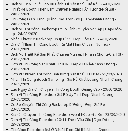
Dịch Vụ Cho Thuê Đạo Cụ Cảnh Trí Sân Khấu Giá Rẻ - 24/03/2020
Thiết Kế Booth Triển Lãm Chuyên Nghiệp | Ấn Tượng-Nổi Bật -
24/03/2020
Thi Công Gian Hàng Quảng Cáo Trọn Gói | Đẹp-Nhanh Chóng -
24/03/2020
Dịch Vụ Thi Công Backdrop Chụp Hình Chuyên Nghiệp | Đẹp-Độc-
Lạ - 24/03/2020
Nhận Thiết Kế Backdrop Chụp Hình | Đẹp-Độc-Rẻ - 24/03/2020
Địa Chỉ Nhận Thi Công Booth Ra Mắt Phim Chuyên Nghiệp -
23/03/2020
Dịch Vụ Thiết Kế Sân Khấu Chuyên Nghiệp | Nhanh Chóng-Giá Tốt -
23/03/2020
Đơn Vị Thi Công Sân Khấu TPHCM | Đẹp-Giá Rẻ-Nhanh Chóng -
23/03/2020
Đơn Vị Chuyên Thi Công Dàn Dựng Sân Khấu TPHCM - 23/03/2020
Nhận Thi Công Booth Sampling | Giá Rẻ-Chất Lượng-Nhanh Chóng -
23/03/2020
Lưu Ngay Địa Chỉ Chuyên Thi Công Booth Quảng Cáo - 23/03/2020
Đơn Vị Thi Công Backdrop Giá Rẻ Uy Tín | Đẹp-Nhanh Chóng -
23/03/2020
Cơ Sở Chuyên Thi Công Backdrop Di Động | Đẹp-Giá Rẻ -
23/03/2020
Địa Chỉ Chuyên Thi Công Backdrop Event | Đẹp-Giá Rẻ - 23/03/2020
Đơn Vị Thi Công Backdrop 20/11 Theo Yêu Cầu | Đẹp-Độc-Lạ -
23/03/2020
Thi Công Backdrop 8/3 Ở Đâu? | Đẹp-Giá Rẻ-Nhanh Chóng -