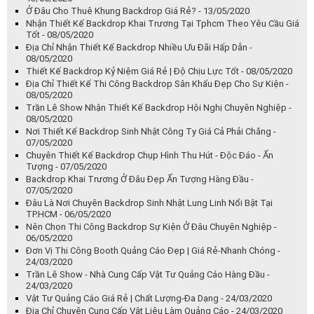
Ở Đâu Cho Thuê Khung Backdrop Giá Rẻ? - 13/05/2020
Nhận Thiết Kế Backdrop Khai Trương Tại Tphcm Theo Yêu Cầu Giá
Tốt - 08/05/2020
Địa Chỉ Nhận Thiết Kế Backdrop Nhiều Ưu Đãi Hấp Dẫn -
08/05/2020
Thiết Kế Backdrop Kỷ Niệm Giá Rẻ | Độ Chịu Lực Tốt - 08/05/2020
Địa Chỉ Thiết Kế Thi Công Backdrop Sân Khấu Đẹp Cho Sự Kiện -
08/05/2020
Trần Lê Show Nhận Thiết Kế Backdrop Hội Nghị Chuyên Nghiệp -
08/05/2020
Nơi Thiết Kế Backdrop Sinh Nhật Công Ty Giá Cả Phải Chăng -
07/05/2020
Chuyên Thiết Kế Backdrop Chụp Hình Thu Hút - Độc Đáo - Ấn
Tượng - 07/05/2020
Backdrop Khai Trương Ở Đâu Đẹp Ấn Tượng Hàng Đầu -
07/05/2020
Đâu Là Nơi Chuyên Backdrop Sinh Nhật Lung Linh Nổi Bật Tại
TP.HCM - 06/05/2020
Nên Chọn Thi Công Backdrop Sự Kiện Ở Đâu Chuyên Nghiệp -
06/05/2020
Đơn Vị Thi Công Booth Quảng Cáo Đẹp | Giá Rẻ-Nhanh Chóng -
24/03/2020
Trần Lê Show - Nhà Cung Cấp Vật Tư Quảng Cáo Hàng Đầu -
24/03/2020
Vật Tư Quảng Cáo Giá Rẻ | Chất Lượng-Đa Dạng - 24/03/2020
Địa Chỉ Chuyên Cung Cấp Vật Liệu Làm Quảng Cáo - 24/03/2020