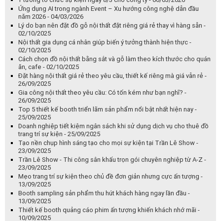
Ứng dụng AI trong ngành Event – Xu hướng công nghệ dẫn đầu
năm 2026 - 04/03/2026
Lý do bạn nên đặt đồ gỗ nội thất đặt riêng giá rẻ thay vì hàng sẵn -
02/10/2025
Nội thất gia dụng cá nhân giúp biến ý tưởng thành hiện thực -
02/10/2025
Cách chọn đồ nội thất bằng sắt và gỗ làm theo kích thước cho quán
ăn, cafe - 02/10/2025
Đặt hàng nội thất giá rẻ theo yêu cầu, thiết kế riêng mà giá vẫn rẻ -
26/09/2025
Gia công nội thất theo yêu cầu: Có tốn kém như bạn nghĩ? -
26/09/2025
Top 5 thiết kế booth triển lãm sản phẩm nổi bật nhất hiện nay -
25/09/2025
Doanh nghiệp tiết kiệm ngân sách khi sử dụng dịch vụ cho thuê đồ
trang trí sự kiện - 25/09/2025
Tạo nền chụp hình sáng tạo cho mọi sự kiện tại Trần Lê Show -
23/09/2025
Trần Lê Show - Thi công sân khấu trọn gói chuyên nghiệp từ A-Z -
23/09/2025
Mẹo trang trí sự kiện theo chủ đề đơn giản nhưng cực ấn tượng -
13/09/2025
Booth sampling sản phẩm thu hút khách hàng ngay lần đầu -
13/09/2025
Thiết kế booth quảng cáo phim ấn tượng khiến khách nhớ mãi -
10/09/2025