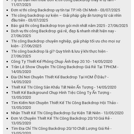
11/07/2025
Đơn vị thi công Backdrop uy tín tại TP. Hồ Chí Minh - 03/07/2025
Thi công backdrop sự kiện – Giải pháp gây ấn tượng từ cái nhìn
đầu tiên - 03/07/2025
Báo giá thi công Backdrop trọn gói mới nhất năm 2025 - 27/06/2025
Dịch vụ thi công Backdrop giá rẻ, đẹp & nhanh nhất hiện nay -
27/06/2025
Thi công Backdrop chuyên nghiệp, giải pháp tối ưu cho mọi sự
kiện - 27/06/2025
Thi công backdrop là gì? Quy trình & lưu ý khi thực hiện -
27/06/2025
Công Ty Thiết Kế Phông Chụp Ảnh Đẹp 20.10 - 14/05/2020
Trần Lê Show Chuyên Thi Công Backdrop Giá Rẻ Tại TPHCM -
14/05/2020
Địa Chỉ Nơi Chuyên Thiết Kế Backdrop Tại HCM Ở Đâu? -
14/05/2020
Thiết Kế Thi Công Sân Khấu Tất Niên Ấn Tượng - 14/05/2020
Thiết Kế Background Chụp Hình Tiệc Công Ty Ấn Tượng -
13/05/2020
Tìm Kiếm Nơi Chuyên Thiết Kế Thi Công Backdrop Hội Thảo -
13/05/2020
Nhận Thiết Kế Thi Công Backdrop Sự Kiện Tất Niên - 13/05/2020
Đơn Vị Chuyên Thiết Kế Thi Công Backdrop 20/10 Giá Rẻ -
13/05/2020
Tìm Địa Chỉ Thi Công Backdrop 20/10 Chất Lượng Giá Rẻ -
13/05/2020