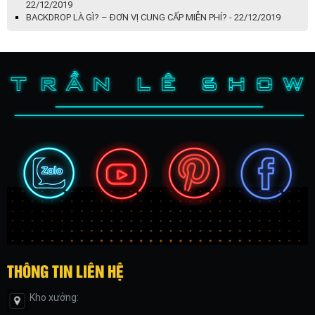
22/12/2019
BACKDROP LÀ GÌ? – ĐƠN VỊ CUNG CẤP MIỄN PHÍ? - 22/12/2019
THÔNG TIN LIÊN HỆ
Kho xưởng: