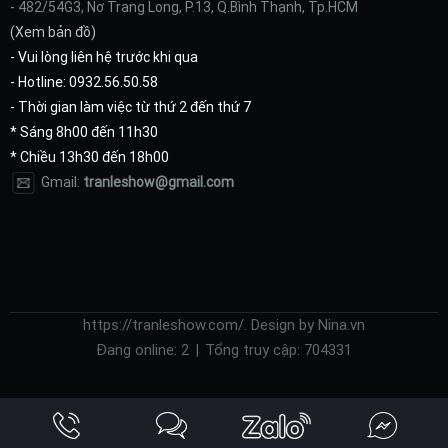
- 482/54G3, Nơ Trang Long, P.13, Q.Bình Thạnh, Tp.HCM
(
Xem bản đồ
)
- Vui lòng liên hệ trước khi qua
- Hotline: 0932.56.50.58
- Thời gian làm việc từ thứ 2 đến thứ 7
* Sáng 8h00 đến 11h30
* Chiều 13h30 đến 18h00
Gmail:
tranleshow@gmail.com
https://tranleshow.com/. Design by Nina.vn
Đang online:
2
|
Tổng truy cập:
704331
https://tranleshow.dichvu.so/home