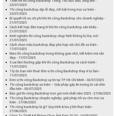
Thiết kế thi công backdrop Trung Thu độc đáo, lung linh -
25/07/2025
Thi công backdrop dịp lễ đẹp, nổi bật trong mọi sự kiện -
25/07/2025
Bí quyết tối ưu chi phí khi thi công Backdrop cho doanh nghiệp -
21/07/2025
Cách kết hợp đèn trang trí khi thi công backdrop sân khấu -
21/07/2025
Kinh nghiệm thi công backdrop chụp hình không bị lóa, mờ -
21/07/2025
Cách chọn mẫu backdrop đẹp phù hợp với chủ đề sự kiện -
17/07/2025
Mẹo thi công backdrop trong không gian nhỏ, tiết kiệm mà vẫn
đẹp - 17/07/2025
5 sai lầm thường gặp khi thi công Backdrop và cách tránh -
11/07/2025
7 lý do bạn nên thuê đơn vị thi công Backdrop thay vì tự làm -
11/07/2025
Đơn vị thi công Backdrop uy tín tại TP. Hồ Chí Minh - 03/07/2025
Thi công backdrop sự kiện – Giải pháp gây ấn tượng từ cái nhìn
đầu tiên - 03/07/2025
Báo giá thi công Backdrop trọn gói mới nhất năm 2025 - 27/06/2025
Thi công Backdrop chuyên nghiệp, giải pháp tối ưu cho mọi sự
kiện - 27/06/2025
Thi công backdrop là gì? Quy trình & lưu ý khi thực hiện -
27/06/2025
Công Ty Thiết Kế Phông Chụp Ảnh Đẹp 20.10 - 14/05/2020