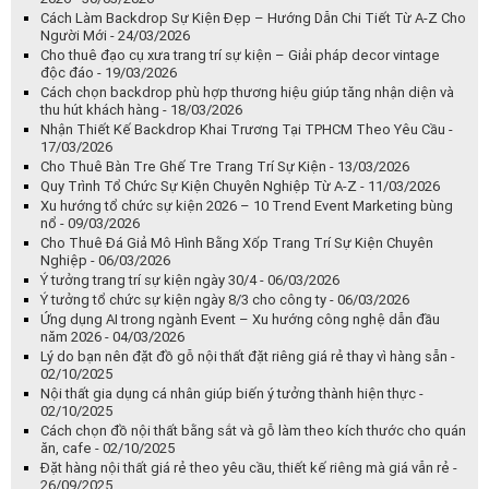
Cách Làm Backdrop Sự Kiện Đẹp – Hướng Dẫn Chi Tiết Từ A-Z Cho
Người Mới - 24/03/2026
Cho thuê đạo cụ xưa trang trí sự kiện – Giải pháp decor vintage
độc đáo - 19/03/2026
Cách chọn backdrop phù hợp thương hiệu giúp tăng nhận diện và
thu hút khách hàng - 18/03/2026
Nhận Thiết Kế Backdrop Khai Trương Tại TPHCM Theo Yêu Cầu -
17/03/2026
Cho Thuê Bàn Tre Ghế Tre Trang Trí Sự Kiện - 13/03/2026
Quy Trình Tổ Chức Sự Kiện Chuyên Nghiệp Từ A-Z - 11/03/2026
Xu hướng tổ chức sự kiện 2026 – 10 Trend Event Marketing bùng
nổ - 09/03/2026
Cho Thuê Đá Giả Mô Hình Bằng Xốp Trang Trí Sự Kiện Chuyên
Nghiệp - 06/03/2026
Ý tưởng trang trí sự kiện ngày 30/4 - 06/03/2026
Ý tưởng tổ chức sự kiện ngày 8/3 cho công ty - 06/03/2026
Ứng dụng AI trong ngành Event – Xu hướng công nghệ dẫn đầu
năm 2026 - 04/03/2026
Lý do bạn nên đặt đồ gỗ nội thất đặt riêng giá rẻ thay vì hàng sẵn -
02/10/2025
Nội thất gia dụng cá nhân giúp biến ý tưởng thành hiện thực -
02/10/2025
Cách chọn đồ nội thất bằng sắt và gỗ làm theo kích thước cho quán
ăn, cafe - 02/10/2025
Đặt hàng nội thất giá rẻ theo yêu cầu, thiết kế riêng mà giá vẫn rẻ -
26/09/2025