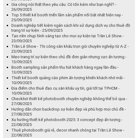
Gia công nội thất theo yêu cầu: Có tốn kém như bạn nghĩ? -
26/09/2025
Top 5 thiết kế booth triển lãm sản phẩm nổi bật nhất hiện nay -
25/09/2025
Doanh nghiệp tiết kiệm ngân sách khi sử dụng dịch vụ cho thuê đồ
trang trí sự kiện - 25/09/2025
Tạo nền chụp hình sáng tạo cho mọi sự kiện tại Trần Lê Show -
23/09/2025
Trần Lê Show - Thi công sân khấu trọn gói chuyên nghiệp từ A-Z -
23/09/2025
Mẹo trang trí sự kiện theo chủ đề đơn giản nhưng cực ấn tượng -
13/09/2025
Booth sampling sản phẩm thu hút khách hàng ngay lần đầu -
13/09/2025
Thiết kế booth quảng cáo phim ấn tượng khiến khách nhớ mãi -
10/09/2025
Địa điểm cho thuê đạo cụ sân khấu uy tín, giá tốt tại TPHCM -
10/09/2025
Checklist thiết kế photobooth chuyên nghiệp không thể bỏ qua -
27/08/2025
Hướng dẫn chọn backdrop sự kiện đẹp và phù hợp mọi chủ đề -
27/08/2025
Xu hướng thiết kế photobooth 2025: 3 concept đẹp ấn tượng -
22/08/2025
Thuê photobooth giá rẻ, decor nhanh chóng tại Trần Lê Show -
22/08/2025