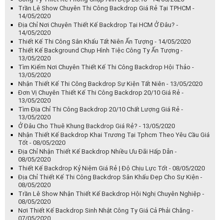
Trần Lê Show Chuyên Thi Công Backdrop Giá Rẻ Tại TPHCM -
14/05/2020
Địa Chỉ Nơi Chuyên Thiết Kế Backdrop Tại HCM Ở Đâu? -
14/05/2020
Thiết Kế Thi Công Sân Khấu Tất Niên Ấn Tượng - 14/05/2020
Thiết Kế Background Chụp Hình Tiệc Công Ty Ấn Tượng -
13/05/2020
Tìm Kiếm Nơi Chuyên Thiết Kế Thi Công Backdrop Hội Thảo -
13/05/2020
Nhận Thiết Kế Thi Công Backdrop Sự Kiện Tất Niên - 13/05/2020
Đơn Vị Chuyên Thiết Kế Thi Công Backdrop 20/10 Giá Rẻ -
13/05/2020
Tìm Địa Chỉ Thi Công Backdrop 20/10 Chất Lượng Giá Rẻ -
13/05/2020
Ở Đâu Cho Thuê Khung Backdrop Giá Rẻ? - 13/05/2020
Nhận Thiết Kế Backdrop Khai Trương Tại Tphcm Theo Yêu Cầu Giá
Tốt - 08/05/2020
Địa Chỉ Nhận Thiết Kế Backdrop Nhiều Ưu Đãi Hấp Dẫn -
08/05/2020
Thiết Kế Backdrop Kỷ Niệm Giá Rẻ | Độ Chịu Lực Tốt - 08/05/2020
Địa Chỉ Thiết Kế Thi Công Backdrop Sân Khấu Đẹp Cho Sự Kiện -
08/05/2020
Trần Lê Show Nhận Thiết Kế Backdrop Hội Nghị Chuyên Nghiệp -
08/05/2020
Nơi Thiết Kế Backdrop Sinh Nhật Công Ty Giá Cả Phải Chăng -
07/05/2020