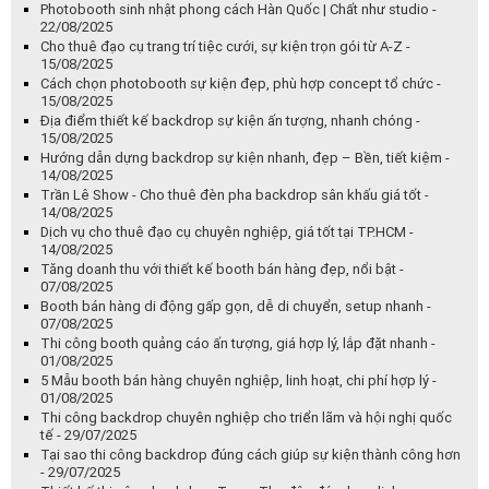
Photobooth sinh nhật phong cách Hàn Quốc | Chất như studio -
22/08/2025
Cho thuê đạo cụ trang trí tiệc cưới, sự kiện trọn gói từ A-Z -
15/08/2025
Cách chọn photobooth sự kiện đẹp, phù hợp concept tổ chức -
15/08/2025
Địa điểm thiết kế backdrop sự kiện ấn tượng, nhanh chóng -
15/08/2025
Hướng dẫn dựng backdrop sự kiện nhanh, đẹp – Bền, tiết kiệm -
14/08/2025
Trần Lê Show - Cho thuê đèn pha backdrop sân khấu giá tốt -
14/08/2025
Dịch vụ cho thuê đạo cụ chuyên nghiệp, giá tốt tại TP.HCM -
14/08/2025
Tăng doanh thu với thiết kế booth bán hàng đẹp, nổi bật -
07/08/2025
Booth bán hàng di động gấp gọn, dễ di chuyển, setup nhanh -
07/08/2025
Thi công booth quảng cáo ấn tượng, giá hợp lý, lắp đặt nhanh -
01/08/2025
5 Mẫu booth bán hàng chuyên nghiệp, linh hoạt, chi phí hợp lý -
01/08/2025
Thi công backdrop chuyên nghiệp cho triển lãm và hội nghị quốc
tế - 29/07/2025
Tại sao thi công backdrop đúng cách giúp sự kiện thành công hơn
- 29/07/2025