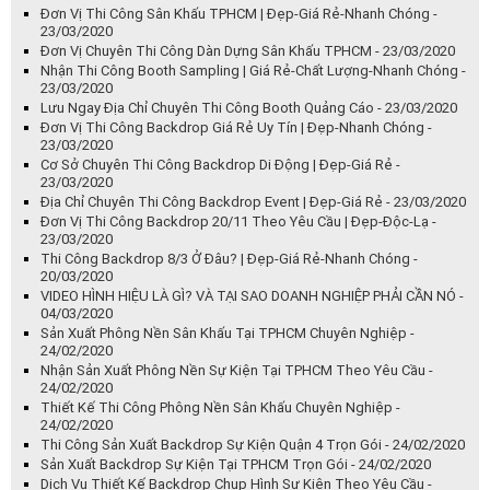
Đơn Vị Thi Công Sân Khấu TPHCM | Đẹp-Giá Rẻ-Nhanh Chóng -
23/03/2020
Đơn Vị Chuyên Thi Công Dàn Dựng Sân Khấu TPHCM - 23/03/2020
Nhận Thi Công Booth Sampling | Giá Rẻ-Chất Lượng-Nhanh Chóng -
23/03/2020
Lưu Ngay Địa Chỉ Chuyên Thi Công Booth Quảng Cáo - 23/03/2020
Đơn Vị Thi Công Backdrop Giá Rẻ Uy Tín | Đẹp-Nhanh Chóng -
23/03/2020
Cơ Sở Chuyên Thi Công Backdrop Di Động | Đẹp-Giá Rẻ -
23/03/2020
Địa Chỉ Chuyên Thi Công Backdrop Event | Đẹp-Giá Rẻ - 23/03/2020
Đơn Vị Thi Công Backdrop 20/11 Theo Yêu Cầu | Đẹp-Độc-Lạ -
23/03/2020
Thi Công Backdrop 8/3 Ở Đâu? | Đẹp-Giá Rẻ-Nhanh Chóng -
20/03/2020
VIDEO HÌNH HIỆU LÀ GÌ? VÀ TẠI SAO DOANH NGHIỆP PHẢI CẦN NÓ -
04/03/2020
Sản Xuất Phông Nền Sân Khấu Tại TPHCM Chuyên Nghiệp -
24/02/2020
Nhận Sản Xuất Phông Nền Sự Kiện Tại TPHCM Theo Yêu Cầu -
24/02/2020
Thiết Kế Thi Công Phông Nền Sân Khấu Chuyên Nghiệp -
24/02/2020
Thi Công Sản Xuất Backdrop Sự Kiện Quận 4 Trọn Gói - 24/02/2020
Sản Xuất Backdrop Sự Kiện Tại TPHCM Trọn Gói - 24/02/2020
Dịch Vụ Thiết Kế Backdrop Chụp Hình Sự Kiện Theo Yêu Cầu -