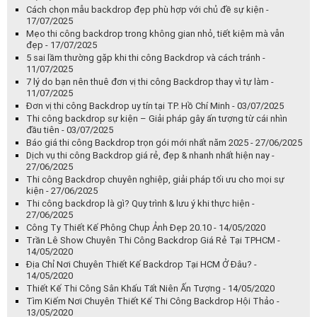
Cách chọn mẫu backdrop đẹp phù hợp với chủ đề sự kiện -
17/07/2025
Mẹo thi công backdrop trong không gian nhỏ, tiết kiệm mà vẫn
đẹp - 17/07/2025
5 sai lầm thường gặp khi thi công Backdrop và cách tránh -
11/07/2025
7 lý do bạn nên thuê đơn vị thi công Backdrop thay vì tự làm -
11/07/2025
Đơn vị thi công Backdrop uy tín tại TP. Hồ Chí Minh - 03/07/2025
Thi công backdrop sự kiện – Giải pháp gây ấn tượng từ cái nhìn
đầu tiên - 03/07/2025
Báo giá thi công Backdrop trọn gói mới nhất năm 2025 - 27/06/2025
Dịch vụ thi công Backdrop giá rẻ, đẹp & nhanh nhất hiện nay -
27/06/2025
Thi công Backdrop chuyên nghiệp, giải pháp tối ưu cho mọi sự
kiện - 27/06/2025
Thi công backdrop là gì? Quy trình & lưu ý khi thực hiện -
27/06/2025
Công Ty Thiết Kế Phông Chụp Ảnh Đẹp 20.10 - 14/05/2020
Trần Lê Show Chuyên Thi Công Backdrop Giá Rẻ Tại TPHCM -
14/05/2020
Địa Chỉ Nơi Chuyên Thiết Kế Backdrop Tại HCM Ở Đâu? -
14/05/2020
Thiết Kế Thi Công Sân Khấu Tất Niên Ấn Tượng - 14/05/2020
Tìm Kiếm Nơi Chuyên Thiết Kế Thi Công Backdrop Hội Thảo -
13/05/2020