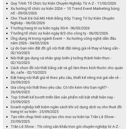
Quy Trình Tổ Chức Sự Kiện Chuyên Nghiệp Từ A-Z - 11/03/2026
Xu hướng tổ chức sự kiện 2026 – 10 Trend Event Marketing bùng
nổ - 09/03/2026
Cho Thuê Đá Giả Mô Hình Bằng Xốp Trang Trí Sự Kiện Chuyên
Nghiệp - 06/03/2026
Ý tưởng trang trí sự kiện ngày 30/4 - 06/03/2026
Ý tưởng tổ chức sự kiện ngày 8/3 cho công ty - 06/03/2026
Ứng dụng AI trong ngành Event – Xu hướng công nghệ dẫn đầu
năm 2026 - 04/03/2026
Lý do bạn nên đặt đồ gỗ nội thất đặt riêng giá rẻ thay vì hàng sẵn -
02/10/2025
Nội thất gia dụng cá nhân giúp biến ý tưởng thành hiện thực -
02/10/2025
Cách chọn đồ nội thất bằng sắt và gỗ làm theo kích thước cho quán
ăn, cafe - 02/10/2025
Đặt hàng nội thất giá rẻ theo yêu cầu, thiết kế riêng mà giá vẫn rẻ -
26/09/2025
Gia công nội thất theo yêu cầu: Có tốn kém như bạn nghĩ? -
26/09/2025
Top 5 thiết kế booth triển lãm sản phẩm nổi bật nhất hiện nay -
25/09/2025
Doanh nghiệp tiết kiệm ngân sách khi sử dụng dịch vụ cho thuê đồ
trang trí sự kiện - 25/09/2025
Tạo nền chụp hình sáng tạo cho mọi sự kiện tại Trần Lê Show -
23/09/2025
Trần Lê Show - Thi công sân khấu trọn gói chuyên nghiệp từ A-Z -