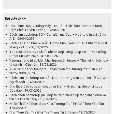
Bài viết khác:
Cho Thuê Đạo Cụ Bằng Mây, Tre, Lá – Giải Pháp Decor Sự Kiện
Đậm Chất Truyền Thống - 14/04/2026
Cách làm backdrop 30/4 đơn giản mà đẹp – Hướng dẫn chi tiết từ
A-Z - 08/04/2026
Cách Tạo Góc Check-in Ấn Tượng Cho Event Thu Hút Khách & Viral
Mạng Xã Hội - 03/04/2026
Top Backdrop 30/4 Khiến Khách Xếp Hàng Chụp Ảnh – Xu Hướng
Decor Sự Kiện 2026 - 01/04/2026
Ý tưởng trang trí sự kiện khai trương ấn tượng – Thu hút khách ngay
từ cái nhìn đầu tiên - 31/03/2026
Xu hướng decor bằng tre – thân thiện môi trường trong sự kiện
2026 - 30/03/2026
Cách Làm Backdrop Sự Kiện Đẹp – Hướng Dẫn Chi Tiết Từ A-Z Cho
Người Mới - 24/03/2026
Cho thuê đạo cụ xưa trang trí sự kiện – Giải pháp decor vintage
độc đáo - 19/03/2026
Cách chọn backdrop phù hợp thương hiệu giúp tăng nhận diện và
thu hút khách hàng - 18/03/2026
Nhận Thiết Kế Backdrop Khai Trương Tại TPHCM Theo Yêu Cầu -
17/03/2026
Cho Thuê Bàn Tre Ghế Tre Trang Trí Sự Kiện - 13/03/2026