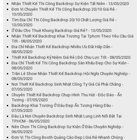
Nhận Thiết Kế Thi Công Backdrop Sự Kiện Tất Niên - 13/05/2020
Đơn Vị Chuyên Thiết Kế Thi Công Backdrop 20/10 Giá Rẻ -
13/05/2020
Tìm Địa Chỉ Thi Công Backdrop 20/10 Chất Lượng Giá Rẻ -
13/05/2020
Ở Đâu Cho Thuê Khung Backdrop Giá Rẻ? - 13/05/2020
Nhận Thiết Kế Backdrop Khai Trương Tại Tphcm Theo Yêu Cầu Giá
Tốt - 08/05/2020
Địa Chỉ Nhận Thiết Kế Backdrop Nhiều Ưu Đãi Hấp Dẫn -
08/05/2020
Thiết Kế Backdrop Kỷ Niệm Giá Rẻ | Độ Chịu Lực Tốt - 08/05/2020
Địa Chỉ Thiết Kế Thi Công Backdrop Sân Khấu Đẹp Cho Sự Kiện -
08/05/2020
Trần Lê Show Nhận Thiết Kế Backdrop Hội Nghị Chuyên Nghiệp -
08/05/2020
Nơi Thiết Kế Backdrop Sinh Nhật Công Ty Giá Cả Phải Chăng -
07/05/2020
Chuyên Thiết Kế Backdrop Chụp Hình Thu Hút - Độc Đáo - Ấn
Tượng - 07/05/2020
Backdrop Khai Trương Ở Đâu Đẹp Ấn Tượng Hàng Đầu -
07/05/2020
Đâu Là Nơi Chuyên Backdrop Sinh Nhật Lung Linh Nổi Bật Tại
TP.HCM - 06/05/2020
Nên Chọn Thi Công Backdrop Sự Kiện Ở Đâu Chuyên Nghiệp -
06/05/2020
Đơn Vị Thi Công Booth Quảng Cáo Đẹp | Giá Rẻ-Nhanh Chóng -