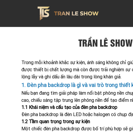
TRẦN LÊ SHOW
Trong mỗi khoảnh khắc sự kiện, ánh sáng không chỉ gi
được thiết bị chất lượng mà còn được trải nghiệm sự 
lộng lẫy và ghi dấu ấn lâu dài trong lòng khán giả.
1. Đèn pha backdrop là gì và vai trò trong thiết
Nếu bạn đang tìm giải pháp làm nổi bật phông nền chụp
cao, chiếu sáng tập trung lên phông nền để tạo điểm nh
1.1 Khái niệm và cấu tạo của đèn pha backdrop
Đèn pha backdrop là đèn LED hoặc halogen có chụp định
1.2 Tầm quan trọng trong sự kiện
Một chiếc đèn pha backdrop được bố trí phù hợp sẽ giú