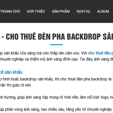
TRANG CHỦ
GIỚI THIỆU
SẢN PHẨM
DỊCH VỤ
ALBUM
 - CHO THUÊ ĐÈN PHA BACKDROP SÂN
úp sân khấu tỏa sáng mà còn thắp lên cảm xúc. Với
cho thuê đèn
chuyên nghiệp và thẩm mỹ ánh sáng đỉnh cao. Tại đây, ánh sáng đ
 kế sân khấu
 hình hoặc backdrop sân khấu, thì cho thuê đèn pha backdrop là l
ấn thị giác rõ nét.
 hướng, giúp ánh sáng tập trung rõ trên nền, làm nổi bật logo, h
p phân vùng ánh sáng, tạo chiều sâu, tăng yếu tố chuyên nghiệp 